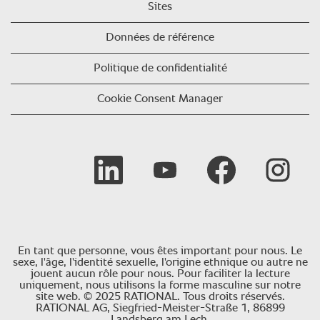
Sites
Données de référence
Politique de confidentialité
Cookie Consent Manager
S’ouvre dans un nouvel onglet.
S’ouvre dans un nouvel onglet.
S’ouvre dans un nouvel
S’ouvre dan
En tant que personne, vous êtes important pour nous. Le
sexe, l'âge, l'identité sexuelle, l'origine ethnique ou autre ne
jouent aucun rôle pour nous. Pour faciliter la lecture
uniquement, nous utilisons la forme masculine sur notre
site web. © 2025 RATIONAL. Tous droits réservés.
RATIONAL AG, Siegfried-Meister-Straße 1, 86899
Landsberg am Lech.