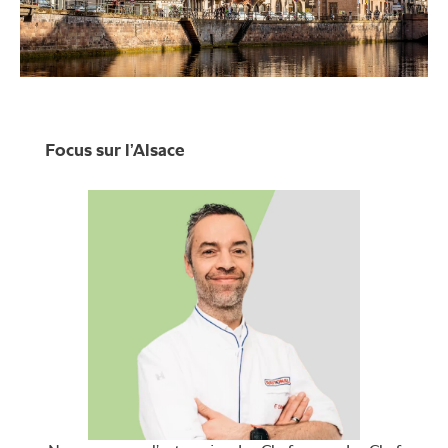
Focus sur l’Alsace
Région historique de
l’est de la France,
marquée dans son
histoire et sa culture
par sa situation
géographique. Vous
pourrez en savoir plus
par
ici
!