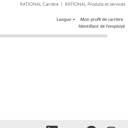
RATIONAL Carrière
|
RATIONAL Produits et services
Rechercher les
Langue
Mon profil de carrière
offres
Identifiant de l’employé
S’ouvre dans un nouvel onglet.
S’ouvre dans un nouvel onglet.
S’ouvre dans un nouve
S’ouvre dan